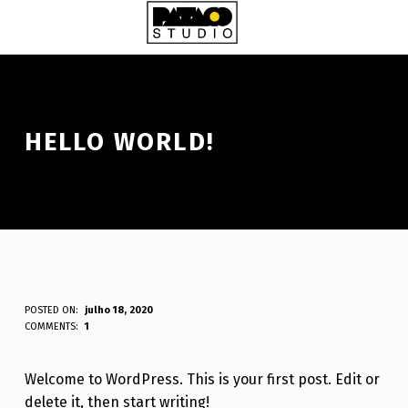
Skip to footer
Skip to main navigation
Skip to main content
PATACO STUDIO
HELLO WORLD!
H
POSTED ON:
julho 18, 2020
WRITTEN BY:
COMMENTS:
1
E
guilherme.wanke@gmail.com
L
Welcome to WordPress. This is your first post. Edit or
L
delete it, then start writing!