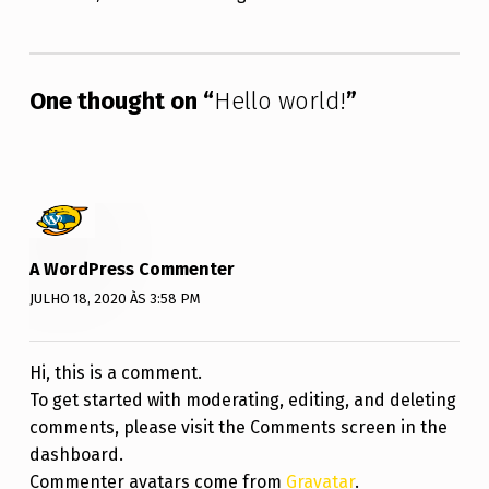
O
Skip back to main navigation
W
O
One thought on “
Hello world!
”
R
L
D
!
A WordPress Commenter
JULHO 18, 2020 ÀS 3:58 PM
Hi, this is a comment.
To get started with moderating, editing, and deleting
comments, please visit the Comments screen in the
dashboard.
Commenter avatars come from
Gravatar
.